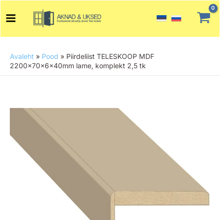
Skip
Main
to
Menu
content
Avaleht
»
Pood
»
Piirdeliist TELESKOOP MDF
2200x70x6x40mm lame, komplekt 2,5 tk
Piirdeliist
TELESKOOP
MDF
2200x70x6x40mm
lame,
komplekt
2,5
tk
kogus