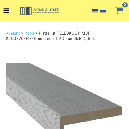
Skip
Main
to
Menu
content
Avaleht
»
Pood
»
Piirdeliist TELESKOOP MDF
2200x70x6x40mm lame, PVC komplekt 2,5 tk
Piirdeliist
TELESKOOP
MDF
2200x70x6x40mm
lame,
PVC
komplekt
2,5
tk
kogus