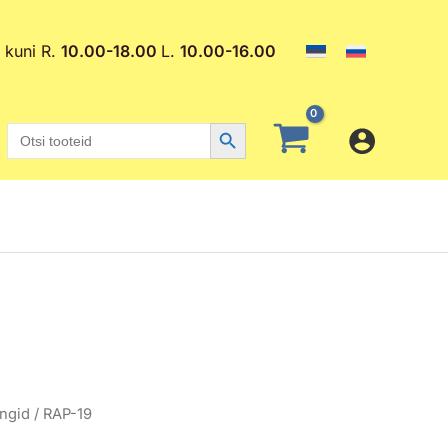
. kuni R.
10.00-18.00
L.
10.00-16.00
Search Button
Search
for:
ingid
/ RAP-19