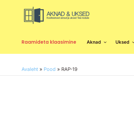
Skip
to
content
Raamideta klaasimine
Aknad
Uksed
Avaleht
»
Pood
»
RAP-19