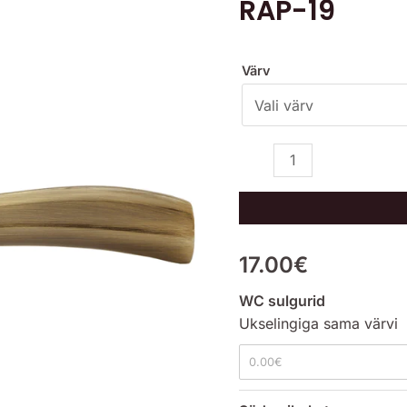
RAP-19
kogus
Värv
17.00
€
WC sulgurid
Ukselingiga sama värvi
0.00
€