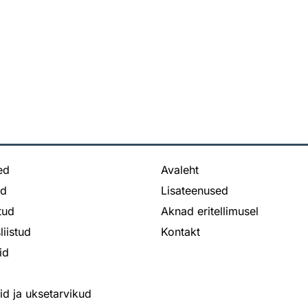
ed
Avaleht
ed
Lisateenused
stud
Aknad eritellimusel
liistud
Kontakt
id
bid ja uksetarvikud