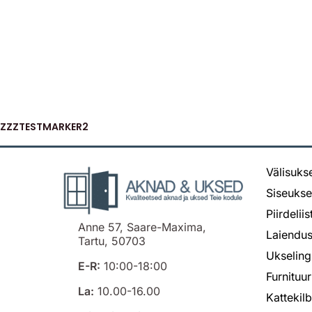
ZZZTESTMARKER2
Välisuks
Siseuks
Piirdelii
Anne 57, Saare-Maxima,
Laiendus
Tartu, 50703
Ukseling
E-R:
10:00-18:00
Furnituur
La:
10.00-16.00
Kattekil