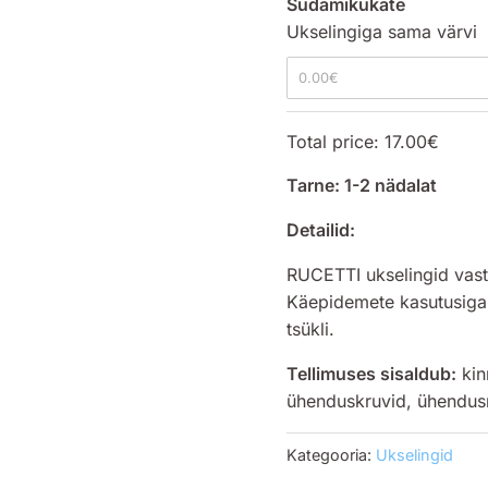
Südamikukate
Ukselingiga sama värvi
0.00
€
Total price:
17.00
€
Tarne: 1-2 nädalat
Detailid:
RUCETTI ukselingid vast
Käepidemete kasutusiga
tsükli.
Tellimuses sisaldub:
kin
ühenduskruvid, ühendus
Kategooria:
Ukselingid