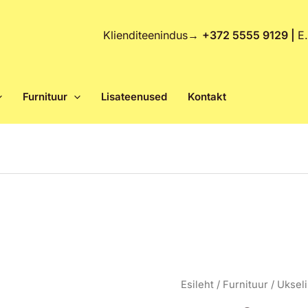
Klienditeenindus
→
+372 5555 9129 |
E
Furnituur
Lisateenused
Kontakt
RAP-
Esileht
/
Furnituur
/
Uksel
19