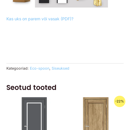
Kas uks on parem või vasak (PDF)?
Kategooriad:
Eco-spoon
,
Siseuksed
Seotud tooted
Algne
Praegune
-22%
hind
hind
oli:
on:
279.00€.
219.00€.