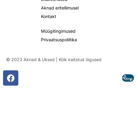
Aknad eritellimusel
Kontakt
Müügitingimused
Privaatsuspoliitika
© 2023 Aknad & Uksed | Kõik kaitstud õigused
F
a
c
e
b
o
o
k