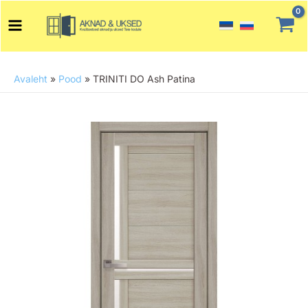
Skip
Main
to
Menu
content
Avaleht
»
Pood
»
TRINITI DO Ash Patina
TRINITI
DO
Ash
Patina
kogus