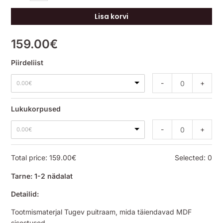
Lisa korvi
159.00
€
Piirdeliist
-
+
0.00
€
Lukukorpused
-
+
0.00
€
Total price:
159.00
€
Selected:
0
Tarne: 1-2 nädalat
Detailid:
Tootmismaterjal Tugev puitraam, mida täiendavad MDF
sisestused.