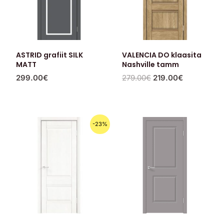
ASTRID grafiit SILK
VALENCIA DO klaasita
MATT
Nashville tamm
299.00
€
279.00
€
219.00
€
Algne
Praegune
-23%
hind
hind
oli:
on:
259.00€.
199.00€.