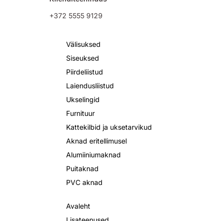
+372 5555 9129
Välisuksed
Siseuksed
Piirdeliistud
Laiendusliistud
Ukselingid
Furnituur
Kattekilbid ja uksetarvikud
Aknad eritellimusel
Alumiiniumaknad
Puitaknad
PVC aknad
Avaleht
Lisateenused