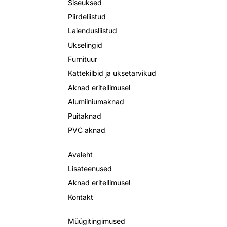
Siseuksed
Piirdeliistud
Laiendusliistud
Ukselingid
Furnituur
Kattekilbid ja uksetarvikud
Aknad eritellimusel
Alumiiniumaknad
Puitaknad
PVC aknad
Avaleht
Lisateenused
Aknad eritellimusel
Kontakt
Müügitingimused