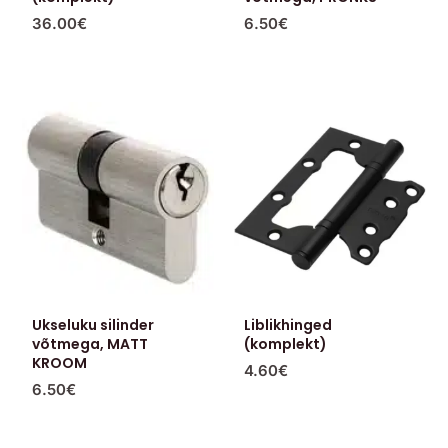
36.00
€
6.50
€
Ukseluku silinder
Liblikhinged
võtmega, MATT
(komplekt)
KROOM
4.60
€
6.50
€