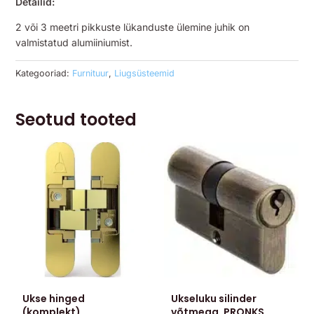
Detailid:
2 või 3 meetri pikkuste lükanduste ülemine juhik on
valmistatud alumiiniumist.
Kategooriad:
Furnituur
,
Liugsüsteemid
Seotud tooted
Ukse hinged
Ukseluku silinder
(komplekt)
võtmega, PRONKS