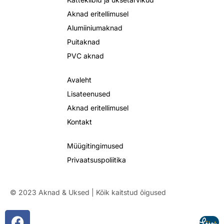
Aknad eritellimusel
Alumiiniumaknad
Puitaknad
PVC aknad
Avaleht
Lisateenused
Aknad eritellimusel
Kontakt
Müügitingimused
Privaatsuspoliitika
© 2023 Aknad & Uksed | Kõik kaitstud õigused
F