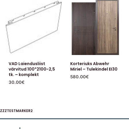
VAD Laiendusliist
Korteriuks Abwehr
värvitud 100*2100-2,5
Miriel – Tulekindel EI30
tk. – komplekt
580.00
€
30.00
€
ZZZTESTMARKER2