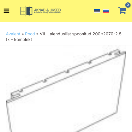
Skip
Main
to
Menu
content
Avaleht
»
Pood
»
VIL Laiendusliist spoonitud 200*2070-2.5
tk – komplekt
VIL
Laiendusliist
spoonitud
200*2070-
2.5
tk
-
komplekt
kogus