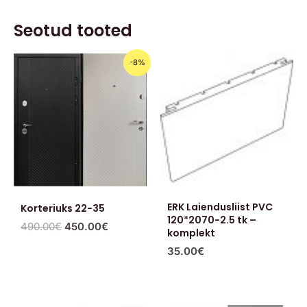
Seotud tooted
Algne
Praegune
-8%
hind
hind
oli:
on:
490.00€.
450.00€.
ERK Laiendusliist PVC
Korteriuks 22-35
120*2070-2.5 tk –
490.00
€
450.00
€
komplekt
35.00
€