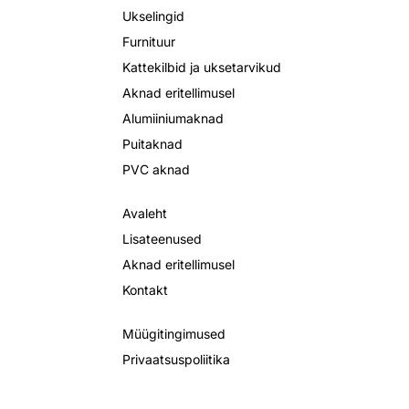
Ukselingid
Furnituur
Kattekilbid ja uksetarvikud
Aknad eritellimusel
Alumiiniumaknad
Puitaknad
PVC aknad
Avaleht
Lisateenused
Aknad eritellimusel
Kontakt
Müügitingimused
Privaatsuspoliitika