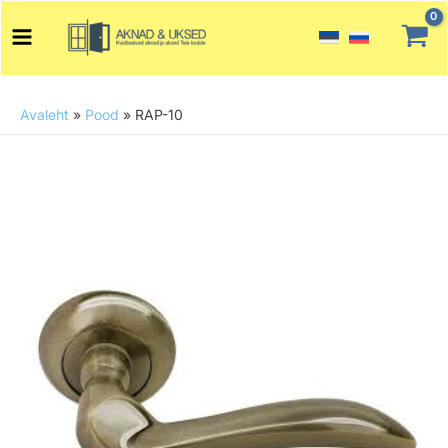
Skip
Main
to
Menu
content
Avaleht
»
Pood
»
RAP-10
RAP-
10
kogus