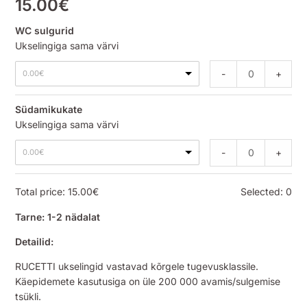
15.00
€
WC sulgurid
Ukselingiga sama värvi
-
+
0.00
€
Südamikukate
Ukselingiga sama värvi
-
+
0.00
€
Total price:
15.00
€
Selected:
0
Tarne: 1-2 nädalat
Detailid:
RUCETTI ukselingid vastavad kõrgele tugevusklassile.
Käepidemete kasutusiga on üle 200 000 avamis/sulgemise
tsükli.