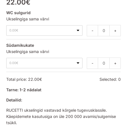
22.00
€
WC sulgurid
Ukselingiga sama värvi
-
+
0.00
€
Südamikukate
Ukselingiga sama värvi
-
+
0.00
€
Total price:
22.00
€
Selected:
0
Tarne: 1-2 nädalat
Detailid:
RUCETTI ukselingid vastavad kõrgele tugevusklassile.
Käepidemete kasutusiga on üle 200 000 avamis/sulgemise
tsükli.