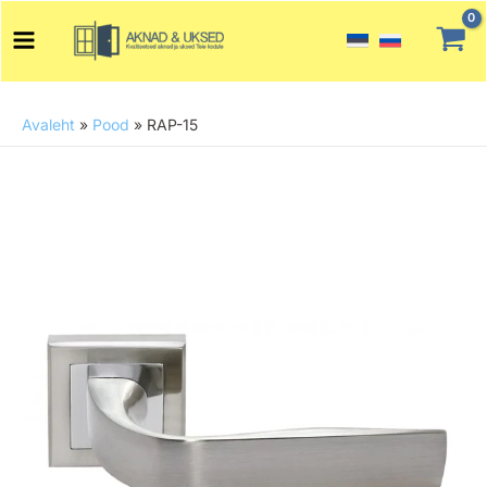
Skip
Main
to
Menu
content
Avaleht
»
Pood
»
RAP-15
RAP-
15
kogus