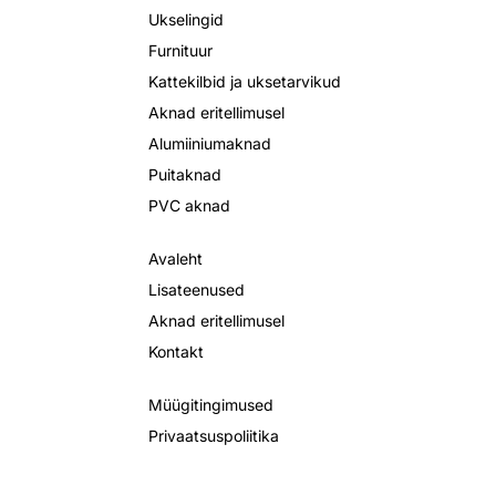
Ukselingid
Furnituur
Kattekilbid ja uksetarvikud
Aknad eritellimusel
Alumiiniumaknad
Puitaknad
PVC aknad
Avaleht
Lisateenused
Aknad eritellimusel
Kontakt
Müügitingimused
Privaatsuspoliitika