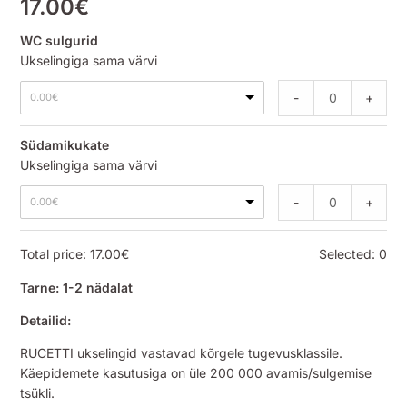
17.00
€
WC sulgurid
Ukselingiga sama värvi
-
+
0.00
€
Südamikukate
Ukselingiga sama värvi
-
+
0.00
€
Total price:
17.00
€
Selected:
0
Tarne: 1-2 nädalat
Detailid:
RUCETTI ukselingid vastavad kõrgele tugevusklassile.
Käepidemete kasutusiga on üle 200 000 avamis/sulgemise
tsükli.