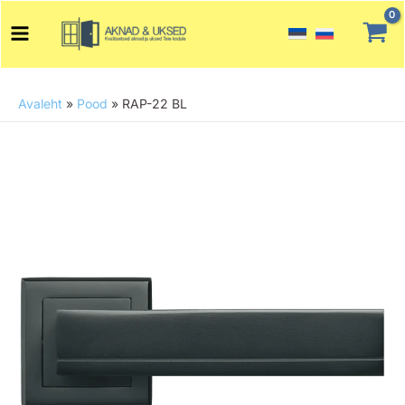
Skip
Main
to
Menu
content
Avaleht
»
Pood
»
RAP-22 BL
RAP-
22
BL
kogus