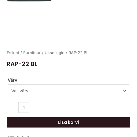
Esileht
/
Furnituur
/
Ukselingid
/ RAP-22 BL
RAP-22 BL
Värv
Lisa korvi